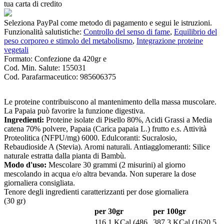
tua carta di credito
Seleziona PayPal come metodo di pagamento e segui le istruzioni.
Funzionalità salutistiche:
Controllo del senso di fame
,
Equilibrio del
peso corporeo e stimolo del metabolismo
,
Integrazione proteine
vegetali
Formato:
Confezione da 420gr e
Cod. Min. Salute:
155031
Cod. Parafarmaceutico:
985606375
Le proteine contribuiscono al mantenimento della massa muscolare.
La Papaia può favorire la funzione digestiva.
Ingredienti:
Proteine isolate di Pisello 80%, Acidi Grassi a Media
catena 70% polvere, Papaia (Carica papaia L.) frutto e.s. Attività
Proteolitica (NFPU/mg) 6000. Edulcoranti: Sucralosio,
Rebaudioside A (Stevia). Aromi naturali. Antiagglomeranti: Silice
naturale estratta dalla pianta di Bambù.
Modo d'uso:
Mescolare 30 grammi (2 misurini) al giorno
mescolando in acqua e/o altra bevanda. Non superare la dose
giornaliera consigliata.
Tenore degli ingredienti caratterizzanti per dose giornaliera
(30 gr)
per 30gr
per 100gr
116,1 KCal (486
387,3 KCal (1620,5