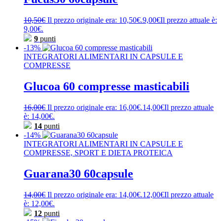
10,50
€
Il prezzo originale era: 10,50€.
9,00
€
Il prezzo attuale è:
9,00€.
9
punti
-13%
INTEGRATORI ALIMENTARI IN CAPSULE E
COMPRESSE
Glucoa 60 compresse masticabili
16,00
€
Il prezzo originale era: 16,00€.
14,00
€
Il prezzo attuale
è: 14,00€.
14
punti
-14%
INTEGRATORI ALIMENTARI IN CAPSULE E
COMPRESSE, SPORT E DIETA PROTEICA
Guarana30 60capsule
14,00
€
Il prezzo originale era: 14,00€.
12,00
€
Il prezzo attuale
è: 12,00€.
12
punti