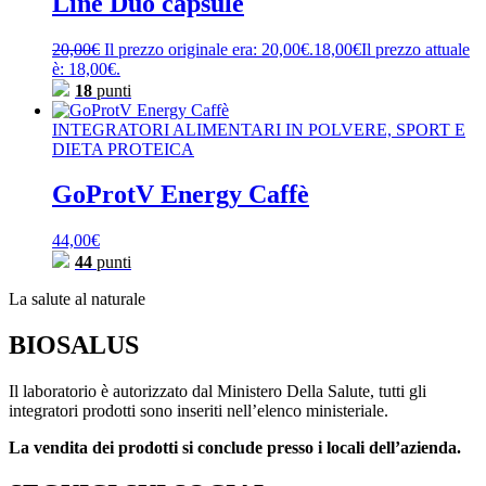
Line Duo capsule
20,00
€
Il prezzo originale era: 20,00€.
18,00
€
Il prezzo attuale
è: 18,00€.
18
punti
INTEGRATORI ALIMENTARI IN POLVERE, SPORT E
DIETA PROTEICA
GoProtV Energy Caffè
44,00
€
44
punti
La salute al naturale
BIOSALUS
Il laboratorio è autorizzato dal Ministero Della Salute, tutti gli
integratori prodotti sono inseriti nell’elenco ministeriale.
La vendita dei prodotti si conclude presso i locali dell’azienda.