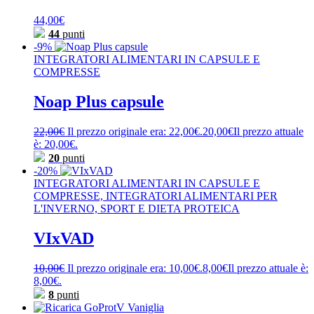
44,00
€
44
punti
-9%
INTEGRATORI ALIMENTARI IN CAPSULE E
COMPRESSE
Noap Plus capsule
22,00
€
Il prezzo originale era: 22,00€.
20,00
€
Il prezzo attuale
è: 20,00€.
20
punti
-20%
INTEGRATORI ALIMENTARI IN CAPSULE E
COMPRESSE, INTEGRATORI ALIMENTARI PER
L'INVERNO, SPORT E DIETA PROTEICA
VIxVAD
10,00
€
Il prezzo originale era: 10,00€.
8,00
€
Il prezzo attuale è:
8,00€.
8
punti