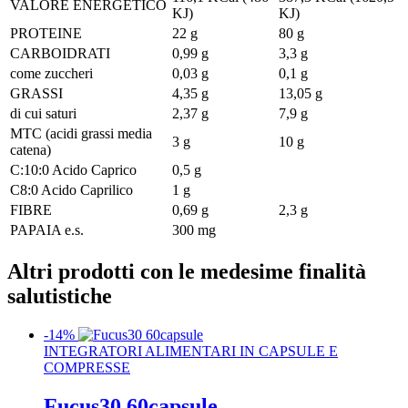
VALORE ENERGETICO
KJ)
KJ)
PROTEINE
22 g
80 g
CARBOIDRATI
0,99 g
3,3 g
come zuccheri
0,03 g
0,1 g
GRASSI
4,35 g
13,05 g
di cui saturi
2,37 g
7,9 g
MTC (acidi grassi media
3 g
10 g
catena)
C:10:0 Acido Caprico
0,5 g
C8:0 Acido Caprilico
1 g
FIBRE
0,69 g
2,3 g
PAPAIA e.s.
300 mg
Altri prodotti con le medesime finalità
salutistiche
-14%
INTEGRATORI ALIMENTARI IN CAPSULE E
COMPRESSE
Fucus30 60capsule