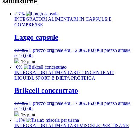
salutistiche
-17%
INTEGRATORI ALIMENTARI IN CAPSULE E
COMPRESSE
Laxgo capsule
12,00
€
Il prezzo originale era: 12,00€.
10,00
€
Il prezzo attuale
è: 10,00€.
10
punti
-6%
INTEGRATORI ALIMENTARI CONCENTRATI
LIQUIDI, SPORT E DIETA PROTEICA
Brikcell concentrato
17,00
€
Il prezzo originale era: 17,00€.
16,00
€
Il prezzo attuale
è: 16,00€.
16
punti
-11%
INTEGRATORI ALIMENTARI MISCELE PER TISANE