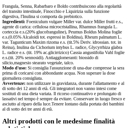
Frangula, Senna, Rabarbaro e Boldo contribuiscono alla regolarità
del transito intestinale, Finocchio e Liquirizia sulla funzione
digestiva, l'Inulina si comporta da prebiotico.
Ingredienti:
Foeniculum vulgare Miller var. dulce Miller frutti e.s.,
agente di carica: cellulosa microcristallina, Rhamnus frangula L.
corteccia e.s.(20% glucofranguline), Peumus Boldus Molina foglie
e.s.(0.05% Alcaloidi tot. espressi in Boldina), Rheum palmatum L.
var. Tagunticum Maxim rizoma e.s. (tit.5% Deriv. idrossian. tot. in
Reina), Inulina da Cichorium intybus L. radice, Glycyrrhiza glabra
L. radice e.s. (tit. 19% ac.glicirrizico) Cassia angustifolia Vahl foglie
e.s.(tit. 20% sennosidi). Antiagglomeranti: biossido di
silicio,magnesio stearato vegetale, talco.
Modo d'uso:
Si consiglia l'assunzione di una-due compresse la sera
prima di coricarsi con abbondante acqua. Non superare la dose
giornaliera consigliata.
Avvertenze:
non utilizzare in gravidanza, durante l'allattamento e al
di sotto dei 12 anni di età. Gli integratori non vanno intesi come
sostituti di una dieta variata. Il ricorso continuativo e prolungato di
lassativi nel tempo è sempre da evitare. Conservare in luogo fresco e
asciutto al riparo della luce.Tenere lontano dalla portata dei bambini
al di sotto dei tre anni di età.
Altri prodotti con le medesime finalità