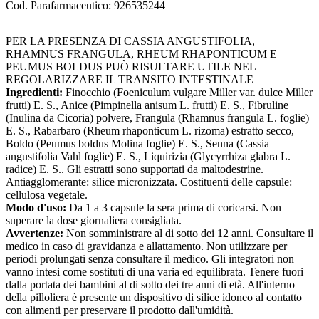
Cod. Parafarmaceutico:
926535244
PER LA PRESENZA DI CASSIA ANGUSTIFOLIA,
RHAMNUS FRANGULA, RHEUM RHAPONTICUM E
PEUMUS BOLDUS PUÒ RISULTARE UTILE NEL
REGOLARIZZARE IL TRANSITO INTESTINALE
Ingredienti:
Finocchio (Foeniculum vulgare Miller var. dulce Miller
frutti) E. S., Anice (Pimpinella anisum L. frutti) E. S., Fibruline
(Inulina da Cicoria) polvere, Frangula (Rhamnus frangula L. foglie)
E. S., Rabarbaro (Rheum rhaponticum L. rizoma) estratto secco,
Boldo (Peumus boldus Molina foglie) E. S., Senna (Cassia
angustifolia Vahl foglie) E. S., Liquirizia (Glycyrrhiza glabra L.
radice) E. S.. Gli estratti sono supportati da maltodestrine.
Antiagglomerante: silice micronizzata. Costituenti delle capsule:
cellulosa vegetale.
Modo d'uso:
Da 1 a 3 capsule la sera prima di coricarsi. Non
superare la dose giornaliera consigliata.
Avvertenze:
Non somministrare al di sotto dei 12 anni. Consultare il
medico in caso di gravidanza e allattamento. Non utilizzare per
periodi prolungati senza consultare il medico. Gli integratori non
vanno intesi come sostituti di una varia ed equilibrata. Tenere fuori
dalla portata dei bambini al di sotto dei tre anni di età. All'interno
della pilloliera è presente un dispositivo di silice idoneo al contatto
con alimenti per preservare il prodotto dall'umidità.