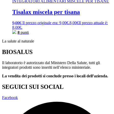
INTEGRATORI ALIMENTARI MISCELE PER TISANE
Tisalax miscela per tisana
9,00
€
Il prezzo originale era: 9,00€.
8,00
€
Il prezzo attuale è:
8,00€.
8
punti
La salute al naturale
BIOSALUS
Il laboratorio è autorizzato dal Ministero Della Salute, tutti gli
integratori prodotti sono inseriti nell’elenco ministeriale.
La vendita dei prodotti si conclude presso i locali dell’azienda.
SEGUICI SUI SOCIAL
Facebook