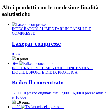
Altri prodotti con le medesime finalità
salutistiche
INTEGRATORI ALIMENTARI IN CAPSULE E
COMPRESSE
Laxepar compresse
8,50
€
8
punti
-6%
INTEGRATORI ALIMENTARI CONCENTRATI
LIQUIDI, SPORT E DIETA PROTEICA
Brikcell concentrato
17,00
€
Il prezzo originale era: 17,00€.
16,00
€
Il prezzo attuale
è: 16,00€.
16
punti
-11%