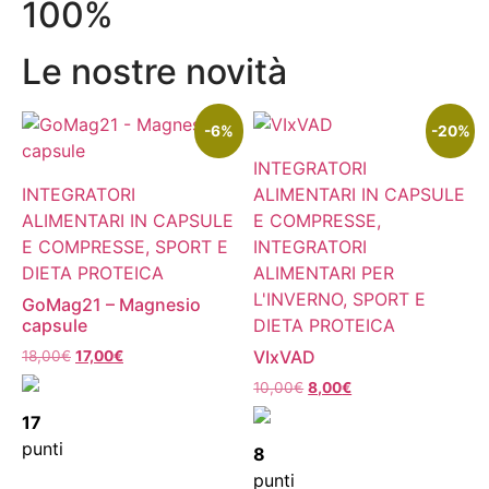
100%
Oltre venti anni di esperienza nella produzione di prodotti
Cerca i prodotti in base alle finalità salutistiche
Acquista i prodotti e accumula punti per ricevere sconti sugli
Le nostre novità
naturali
ordini successivi.
che derivano da piante ed erbe per migliorare la qualità della
vita.
Consulta la tabella
Vai allo shop
-6%
-20%
Chi siamo
INTEGRATORI
INTEGRATORI
ALIMENTARI IN CAPSULE
ALIMENTARI IN CAPSULE
E COMPRESSE,
E COMPRESSE, SPORT E
INTEGRATORI
DIETA PROTEICA
ALIMENTARI PER
L'INVERNO, SPORT E
GoMag21 – Magnesio
capsule
DIETA PROTEICA
VIxVAD
18,00
€
17,00
€
10,00
€
8,00
€
17
punti
8
punti