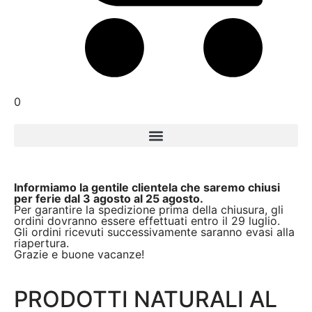
0
Informiamo la gentile clientela che saremo chiusi
per ferie dal 3 agosto al 25 agosto.
Per garantire la spedizione prima della chiusura, gli
ordini dovranno essere effettuati entro il 29 luglio.
Gli ordini ricevuti successivamente saranno evasi alla
riapertura.
Grazie e buone vacanze!
PRODOTTI NATURALI AL
PRODOTTI NATURALI FUNZIONALI
Finalità salutistiche
BIOSALUS TI PREMIA