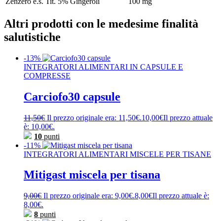
Zenzero e.s. Tit. 5% Gingeroli
100 mg
Altri prodotti con le medesime finalità
salutistiche
-13%
INTEGRATORI ALIMENTARI IN CAPSULE E
COMPRESSE
Carciofo30 capsule
11,50
€
Il prezzo originale era: 11,50€.
10,00
€
Il prezzo attuale
è: 10,00€.
10
punti
-11%
INTEGRATORI ALIMENTARI MISCELE PER TISANE
Mitigast miscela per tisana
9,00
€
Il prezzo originale era: 9,00€.
8,00
€
Il prezzo attuale è:
8,00€.
8
punti