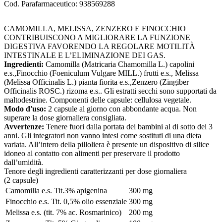
Cod. Parafarmaceutico:
938569288
CAMOMILLA, MELISSA, ZENZERO E FINOCCHIO
CONTRIBUISCONO A MIGLIORARE LA FUNZIONE
DIGESTIVA FAVORENDO LA REGOLARE MOTILITÀ
INTESTINALE E L’ELIMINAZIONE DEI GAS.
Ingredienti:
Camomilla (Matricaria Chamomilla L.) capolini
e.s.,Finocchio (Foeniculum Vulgare MILL.) frutti e.s., Melissa
(Melissa Officinalis L.) pianta fiorita e.s.,Zenzero (Zingiber
Officinalis ROSC.) rizoma e.s.. Gli estratti secchi sono supportati da
maltodestrine. Componenti delle capsule: cellulosa vegetale.
Modo d'uso:
2 capsule al giorno con abbondante acqua. Non
superare la dose giornaliera consigliata.
Avvertenze:
Tenere fuori dalla portata dei bambini al di sotto dei 3
anni. Gli integratori non vanno intesi come sostituti di una dieta
variata. All’intero della pilloliera è presente un dispositivo di silice
idoneo al contatto con alimenti per preservare il prodotto
dall’umidità.
Tenore degli ingredienti caratterizzanti per dose giornaliera
(2 capsule)
Camomilla e.s. Tit.3% apigenina
300 mg
Finocchio e.s. Tit. 0,5% olio essenziale
300 mg
Melissa e.s. (tit. 7% ac. Rosmarinico)
200 mg