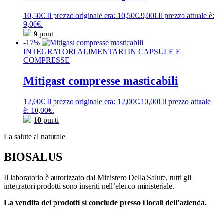
10,50
€
Il prezzo originale era: 10,50€.
9,00
€
Il prezzo attuale è:
9,00€.
9
punti
-17%
INTEGRATORI ALIMENTARI IN CAPSULE E
COMPRESSE
Mitigast compresse masticabili
12,00
€
Il prezzo originale era: 12,00€.
10,00
€
Il prezzo attuale
è: 10,00€.
10
punti
La salute al naturale
BIOSALUS
Il laboratorio è autorizzato dal Ministero Della Salute, tutti gli
integratori prodotti sono inseriti nell’elenco ministeriale.
La vendita dei prodotti si conclude presso i locali dell’azienda.