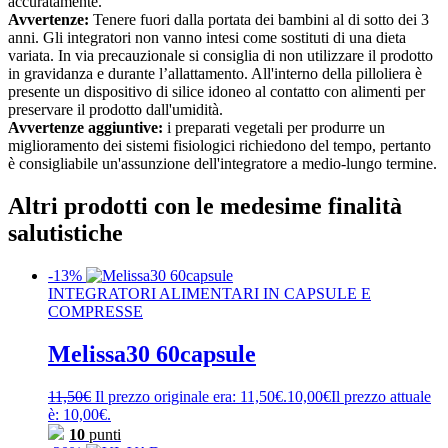
accuratamente.
Avvertenze:
Tenere fuori dalla portata dei bambini al di sotto dei 3
anni. Gli integratori non vanno intesi come sostituti di una dieta
variata. In via precauzionale si consiglia di non utilizzare il prodotto
in gravidanza e durante l’allattamento. All'interno della pilloliera è
presente un dispositivo di silice idoneo al contatto con alimenti per
preservare il prodotto dall'umidità.
Avvertenze aggiuntive:
i preparati vegetali per produrre un
miglioramento dei sistemi fisiologici richiedono del tempo, pertanto
è consigliabile un'assunzione dell'integratore a medio-lungo termine.
Altri prodotti con le medesime finalità
salutistiche
-13%
INTEGRATORI ALIMENTARI IN CAPSULE E
COMPRESSE
Melissa30 60capsule
11,50
€
Il prezzo originale era: 11,50€.
10,00
€
Il prezzo attuale
è: 10,00€.
10
punti