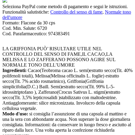
Seleziona PayPal come metodo di pagamento e segui le istruzioni.
Funzionalità salutistiche:
Controllo del senso di fame
,
Normale tono
dell'umore
Formato:
Flacone da 30 cps
Cod. Min. Salute:
6720
Cod. Parafarmaceutico:
974383491
LA GRIFFONIA PUÒ’ RISULTARE UTILE NEL
CONTROLLO DEL SENSO DI FAME,IL CACAO,LA
MELISSA E LO ZAFFERANO POSSONO AGIRE SUL
NORMALE TONO DELL’UMORE
Ingredienti:
Cacao(Teobroma cacao L. semi)estratto secco(Tit. 40%
polifenoli totali), Melissa(Melissa officinalis L. foglie) estratto
secco(Tit. 7% acido rosmarinico), Griffonia(Griffonia
simplicifolia(D.C.) Baill. Semi)estratto secco(Tit. 99% L-5-
idrossitriptofano ), Zafferano(Crocus Sativus L. stigmi)estratto
secco(Tit. 3,5% lepticrosalidi )stabilizzato con maltodestrine.
Antiagglomerante: silice micronizzata. Involucro della capsula
cellulosa vegetale.
Modo d'uso:
si consiglia l’assunzione di una capsula al mattino e
una la sera con abbondante acqua. Non superare la dose giornaliera
consigliata. Informazioni: da conservare in luogo fresco e asciutto al
riparo dalla luce. Una volta aperta la confezione richiuderla