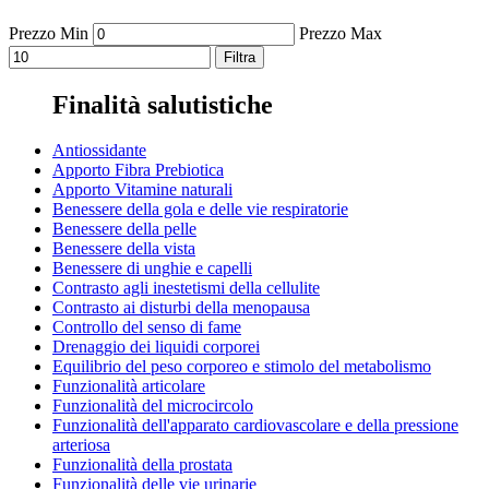
Prezzo Min
Prezzo Max
Filtra
Finalità salutistiche
Antiossidante
Apporto Fibra Prebiotica
Apporto Vitamine naturali
Benessere della gola e delle vie respiratorie
Benessere della pelle
Benessere della vista
Benessere di unghie e capelli
Contrasto agli inestetismi della cellulite
Contrasto ai disturbi della menopausa
Controllo del senso di fame
Drenaggio dei liquidi corporei
Equilibrio del peso corporeo e stimolo del metabolismo
Funzionalità articolare
Funzionalità del microcircolo
Funzionalità dell'apparato cardiovascolare e della pressione
arteriosa
Funzionalità della prostata
Funzionalità delle vie urinarie