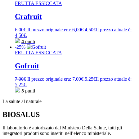
FRUTTA ESSICCATA
Crafruit
6,00
€
Il prezzo originale era: 6,00€.
4,50
€
Il prezzo attuale è:
4,50€.
4
punti
-25%
FRUTTA ESSICCATA
Gofruit
7,00
€
Il prezzo originale era: 7,00€.
5,25
€
Il prezzo attuale è:
5,25€.
5
punti
La salute al naturale
BIOSALUS
Il laboratorio è autorizzato dal Ministero Della Salute, tutti gli
integratori prodotti sono inseriti nell’elenco ministeriale.