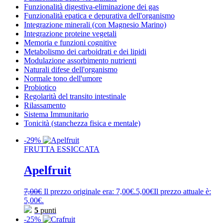
Funzionalità digestiva-eliminazione dei gas
Funzionalità epatica e depurativa dell'organismo
Integrazione minerali (con Magnesio Marino)
Integrazione proteine vegetali
Memoria e funzioni cognitive
Metabolismo dei carboidrati e dei lipidi
Modulazione assorbimento nutrienti
Naturali difese dell'organismo
Normale tono dell'umore
Probiotico
Regolarità del transito intestinale
Rilassamento
Sistema Immunitario
Tonicità (stanchezza fisica e mentale)
-29%
FRUTTA ESSICCATA
Apelfruit
7,00
€
Il prezzo originale era: 7,00€.
5,00
€
Il prezzo attuale è:
5,00€.
5
punti
-25%