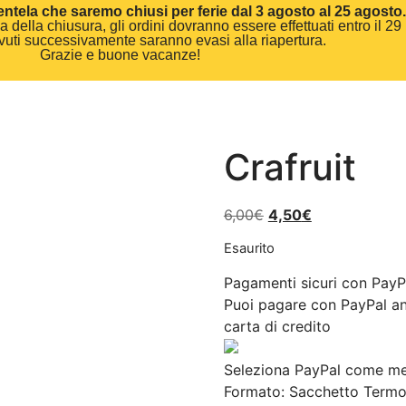
entela che saremo chiusi per ferie dal 3 agosto al 25 agosto.
 della chiusura, gli ordini dovranno essere effettuati entro il 29 
cevuti successivamente saranno evasi alla riapertura.
Grazie e buone vacanze!
Crafruit
6,00
€
4,50
€
Esaurito
Pagamenti sicuri con PayP
Puoi pagare con PayPal an
carta di credito
Seleziona PayPal come met
Formato:
Sacchetto Termos