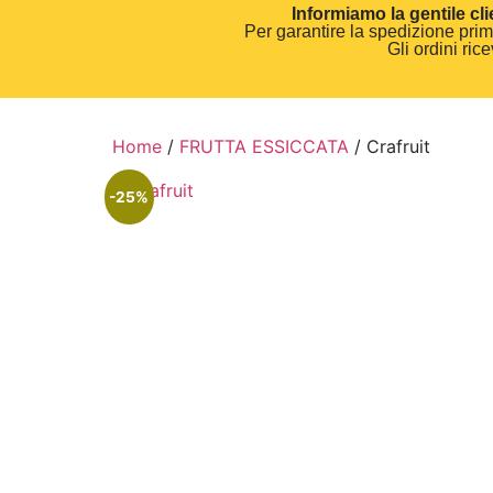
Informiamo la gentile cli
Per garantire la spedizione prima
Gli ordini ri
Home
/
FRUTTA ESSICCATA
/ Crafruit
-25%