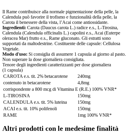
Il Rame contribuisce alla normale pigmentazione della pelle, la
Calendula può favorire il trofismo e funzionalità della pelle, la
Carota il benessere della vista, l’Acai come antiossidante.
Ingredienti:
Carota (Daucus carota L.) radice e.s., L-Tirosina,
Calendula (Calendula officinalis L.) capolini e.s., Acai (Euterpe
oleracea Mar) frutto e.s., Rame gluconato. Gli estratti sono
supportati da maltodestrine. Costituente delle capsule: Cellulosa
Vegetale.
Modo d'uso:
Si consiglia di assumere 1 capsula al giorno al pasto.
Non superare la dose giornaliera consigliata.
Tenore degli ingredienti caratterizzanti per dose giornaliera
(1 capsula)
CAROTA e.s. tit. 2% betacarotene
240mg
contenuto in betacarotene
4,8mg
corrispondente a 800 mcg di Vitamina E (R.E.) 100% VNR*
L-TIROSINA
150mg
CALENDULA e.s. tit. 5% luteina
150mg
ACAI e.s. tit. 10% polifenoli
150mg
RAME
1mg 100% VNR*
Altri prodotti con le medesime finalità