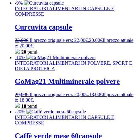
-9%
INTEGRATORI ALIMENTARI IN CAPSULE E
COMPRESSE
Curcuvita capsule
22,00
€
Il prezzo originale era: 22,00€.
20,00
€
Il prezzo attuale
è: 20,00€.
20
punti
-10%
INTEGRATORI ALIMENTARI IN POLVERE, SPORT E
DIETA PROTEICA
GoMag21 Multiminerale polvere
20,00
€
Il prezzo originale era: 20,00€.
18,00
€
Il prezzo attuale
è: 18,00€.
18
punti
-20%
INTEGRATORI ALIMENTARI IN CAPSULE E
COMPRESSE
Caffè verde mese 60capsule