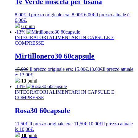
Te Verde miscela per tisana
8,00
€
Il prezzo originale era: 8,00€.
6,00
€
Il prezzo attuale è:
6,00€.
6
punti
-13%
INTEGRATORI ALIMENTARI IN CAPSULE E
COMPRESSE
Mirtillonero30 60capsule
15,00
€
Il prezzo originale era: 15,00€.
13,00
€
Il prezzo attuale
è: 13,00€.
13
punti
-13%
INTEGRATORI ALIMENTARI IN CAPSULE E
COMPRESSE
Rosa30 60capsule
11,50
€
Il prezzo originale era: 11,50€.
10,00
€
Il prezzo attuale
è: 10,00€.
10
punti