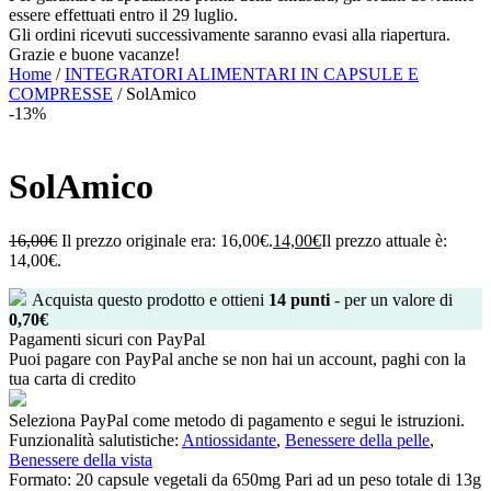
essere effettuati entro il 29 luglio.
Gli ordini ricevuti successivamente saranno evasi alla riapertura.
Grazie e buone vacanze!
Home
/
INTEGRATORI ALIMENTARI IN CAPSULE E
COMPRESSE
/ SolAmico
-13%
SolAmico
16,00
€
Il prezzo originale era: 16,00€.
14,00
€
Il prezzo attuale è:
14,00€.
Acquista questo prodotto e ottieni
14
punti
- per un valore di
0,70
€
Pagamenti sicuri con PayPal
Puoi pagare con PayPal anche se non hai un account, paghi con la
tua carta di credito
Seleziona PayPal come metodo di pagamento e segui le istruzioni.
Funzionalità salutistiche:
Antiossidante
,
Benessere della pelle
,
Benessere della vista
Formato:
20 capsule vegetali da 650mg Pari ad un peso totale di 13g