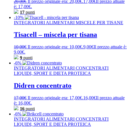
20,00
€
Il prezzo originale era: 20,00€.
17,00
€
Il prezzo attuale
è: 17,00€.
17
punti
-10%
INTEGRATORI ALIMENTARI MISCELE PER TISANE
Tisacell – miscela per tisana
10,00
€
Il prezzo originale era: 10,00€.
9,00
€
Il prezzo attuale è:
9,00€.
9
punti
-6%
INTEGRATORI ALIMENTARI CONCENTRATI
LIQUIDI, SPORT E DIETA PROTEICA
Didren concentrato
17,00
€
Il prezzo originale era: 17,00€.
16,00
€
Il prezzo attuale
è: 16,00€.
16
punti
-6%
INTEGRATORI ALIMENTARI CONCENTRATI
LIQUIDI, SPORT E DIETA PROTEICA