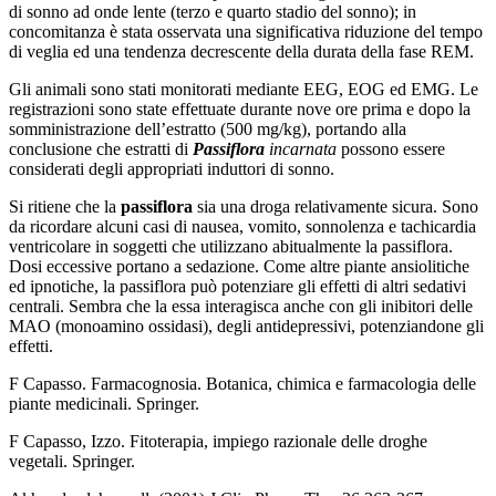
di sonno ad onde lente (terzo e quarto stadio del sonno); in
concomitanza è stata osservata una significativa riduzione del tempo
di veglia ed una tendenza decrescente della durata della fase REM.
Gli animali sono stati monitorati mediante EEG, EOG ed EMG. Le
registrazioni sono state effettuate durante nove ore prima e dopo la
somministrazione dell’estratto (500 mg/kg), portando alla
conclusione che estratti di
Passiflora
incarnata
possono essere
considerati degli appropriati induttori di sonno.
Si ritiene che la
passiflora
sia una droga relativamente sicura. Sono
da ricordare alcuni casi di nausea, vomito, sonnolenza e tachicardia
ventricolare in soggetti che utilizzano abitualmente la passiflora.
Dosi eccessive portano a sedazione. Come altre piante ansiolitiche
ed ipnotiche, la passiflora può potenziare gli effetti di altri sedativi
centrali. Sembra che la essa interagisca anche con gli inibitori delle
MAO (monoamino ossidasi), degli antidepressivi, potenziandone gli
effetti.
F Capasso. Farmacognosia. Botanica, chimica e farmacologia delle
piante medicinali. Springer.
F Capasso, Izzo. Fitoterapia, impiego razionale delle droghe
vegetali. Springer.