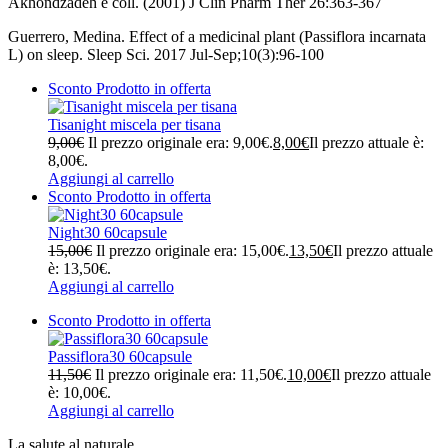
Akhondzadeh e coll. (2001) J Clin Pharm Ther 26:363-367
Guerrero, Medina. Effect of a medicinal plant (Passiflora incarnata
L) on sleep. Sleep Sci. 2017 Jul-Sep;10(3):96-100
Sconto
Prodotto in offerta
Tisanight miscela per tisana
9,00
€
Il prezzo originale era: 9,00€.
8,00
€
Il prezzo attuale è:
8,00€.
Aggiungi al carrello
Sconto
Prodotto in offerta
Night30 60capsule
15,00
€
Il prezzo originale era: 15,00€.
13,50
€
Il prezzo attuale
è: 13,50€.
Aggiungi al carrello
Sconto
Prodotto in offerta
Passiflora30 60capsule
11,50
€
Il prezzo originale era: 11,50€.
10,00
€
Il prezzo attuale
è: 10,00€.
Aggiungi al carrello
La salute al naturale