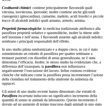
Costituenti
chimici
: contiene principalmente flavonoidi quali
vitexina, isovitexina, iperoside; inoltre contiene anche glicosidi
cianogenici (ginocardina), cumarine, maltolo, acidi fenolici e piccole
tracce di alcaloidi indolici quali armano, armolo, armina.
Proprietà farmacologiche
: la medicina tradizionale attribuisce alla
passiflora proprietà sedative e spasmolitiche, inoltre la ritiene utile
nell’insonnia e nell’ansia. I flavonoidi assieme agli alcaloidi indolici
sembrano i principali responsabili dell’effetto.
In uno studio pilota randomizzato e a doppio cieco, in cui è stato
somministrato un estratto di passiflora per quattro settimane a
trentasei pazienti con disordini di ansia generalizzata, ne è stata
dimostrata l’efficacia. Inoltre, lo stesso studio ha evidenziato che, a
differenza dell’oxazepam, la
passiflora
non influenzava
negativamente l’esecuzione del lavoro. Infine esistono evidenze
cliniche che indicano come la passiflora possa incrementare l’azione
della clonidina nel trattamento della sindrome da astinenza da
oppiacei.
Gli autori di uno studio recente hanno dimostrato che estratti di
Passiflora
incarnata
inducono un significativo incremento della
quantità di sonno in animali da laboratorio. Questo incremento è
dovuto ad un aumento di tempo trascorso dagli animali in uno stato