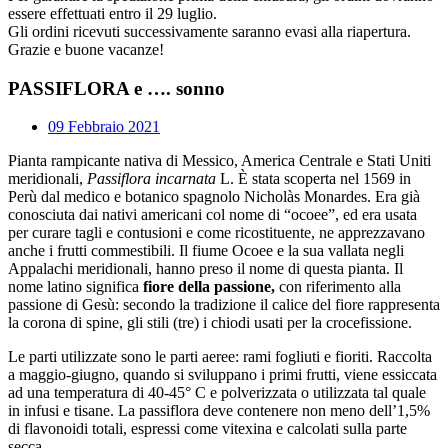
essere effettuati entro il 29 luglio.
Gli ordini ricevuti successivamente saranno evasi alla riapertura.
Grazie e buone vacanze!
PASSIFLORA e …. sonno
09 Febbraio 2021
Pianta rampicante nativa di Messico, America Centrale e Stati Uniti
meridionali,
Passiflora
incarnata
L. È stata scoperta nel 1569 in
Perù dal medico e botanico spagnolo Nicholàs Monardes. Era già
conosciuta dai nativi americani col nome di “ocoee”, ed era usata
per curare tagli e contusioni e come ricostituente, ne apprezzavano
anche i frutti commestibili. Il fiume Ocoee e la sua vallata negli
Appalachi meridionali, hanno preso il nome di questa pianta. Il
nome latino significa
fiore della passione,
con riferimento alla
passione di Gesù: secondo la tradizione il calice del fiore rappresenta
la corona di spine, gli stili (tre) i chiodi usati per la crocefissione.
Le parti utilizzate sono le parti aeree: rami fogliuti e fioriti. Raccolta
a maggio-giugno, quando si sviluppano i primi frutti, viene essiccata
ad una temperatura di 40-45° C e polverizzata o utilizzata tal quale
in infusi e tisane. La passiflora deve contenere non meno dell’1,5%
di flavonoidi totali, espressi come vitexina e calcolati sulla parte
secca.