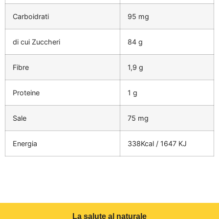
Carboidrati
95 mg
di cui Zuccheri
84 g
Fibre
1,9 g
Proteine
1 g
Sale
75 mg
Energia
338Kcal / 1647 KJ
La salute al naturale