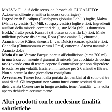
MALVA: Fluidità delle secrezioni bronchiali. EUCALIPTO:
Azione emolliente e lenitiva (mucosa orofaringea).
Ingredienti:
Eucalipto (Eucalyptus globulus Labill.) foglie, Malva
(Malus sylvestris (L.) Mill. subsp.sylvestris) foglie e fiori. Ingredienti
ausiliari della miscela correttori del gusto: Mela (Malus domestica
Borkh.) frutto pezzi, Karcadè (Hibiscus sabdariffa L.) fiori, Miele
millefiori polvere disidratata, Rosa (Rosa canina L.) cinorrodi,
Arancia dolce (Citrus sinensis L. var. Dulcis) scorze, spicchi e fiori.
Cannella (Cinnamomum verum J.Presl) corteccia. Aroma naturale di
Arancio dolce
Modo d'uso:
Versare l’acqua portata all’ebollizione (circa 200 ml)
in una tazza contenente 3 grammi di miscela (un cucchiaio da cucina
raso) avendo cura di tenere coperto il contenitore per non disperdere
le sostanze più volatili, lasciare in infusione per 5-6 minuti e filtrare.
Non superare la dose giornaliera consigliata.
Avvertenze:
Tenere fuori dalla portata dei bambini al di sotto dei tre
anni di età. Gli integratori non vanno intesi come sostituti di una
dieta variata Conservare in luogo asciutto, teme l’umidita. Una volta
aperto richiudere accuratamente.
Altri prodotti con le medesime finalità
salutistiche