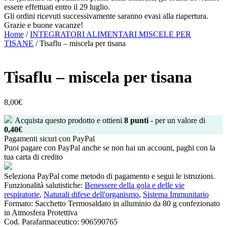
essere effettuati entro il 29 luglio.
Gli ordini ricevuti successivamente saranno evasi alla riapertura.
Grazie e buone vacanze!
Home
/
INTEGRATORI ALIMENTARI MISCELE PER
TISANE
/ Tisaflu – miscela per tisana
Tisaflu – miscela per tisana
8,00
€
Acquista questo prodotto e ottieni
8
punti
- per un valore di
0,40
€
Pagamenti sicuri con PayPal
Puoi pagare con PayPal anche se non hai un account, paghi con la
tua carta di credito
Seleziona PayPal come metodo di pagamento e segui le istruzioni.
Funzionalità salutistiche:
Benessere della gola e delle vie
respiratorie
,
Naturali difese dell'organismo
,
Sistema Immunitario
Formato:
Sacchetto Termosaldato in alluminio da 80 g confezionato
in Atmosfera Protettiva
Cod. Parafarmaceutico:
906590765