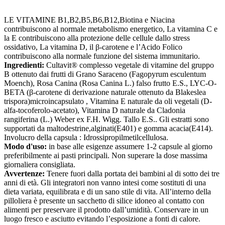
LE VITAMINE B1,B2,B5,B6,B12,Biotina e Niacina
contribuiscono al normale metabolismo energetico, La vitamina C e
la E contribuiscono alla protezione delle cellule dallo stress
ossidativo, La vitamina D, il β-carotene e l’Acido Folico
contribuiscono alla normale funzione del sistema immunitario.
Ingredienti:
Cultavit® complesso vegetale di vitamine del gruppo
B ottenuto dai frutti di Grano Saraceno (Fagopyrum esculentum
Moench), Rosa Canina (Rosa Canina L.) falso frutto E.S., LYC-O-
BETA (β-carotene di derivazione naturale ottenuto da Blakeslea
trispora)microincapsulato , Vitamina E naturale da oli vegetali (D-
alfa-tocoferolo-acetato), Vitamina D naturale da Cladonia
rangiferina (L.) Weber ex F.H. Wigg. Tallo E.S.. Gli estratti sono
supportati da maltodestrine,alginati(E401) e gomma acacia(E414).
Involucro della capsula : Idrossipropilmetilcellulosa.
Modo d'uso:
in base alle esigenze assumere 1-2 capsule al giorno
preferibilmente ai pasti principali. Non superare la dose massima
giornaliera consigliata.
Avvertenze:
Tenere fuori dalla portata dei bambini al di sotto dei tre
anni di età. Gli integratori non vanno intesi come sostituti di una
dieta variata, equilibrata e di un sano stile di vita. All’interno della
pilloliera è presente un sacchetto di silice idoneo al contatto con
alimenti per preservare il prodotto dall’umidità. Conservare in un
luogo fresco e asciutto evitando l’esposizione a fonti di calore.