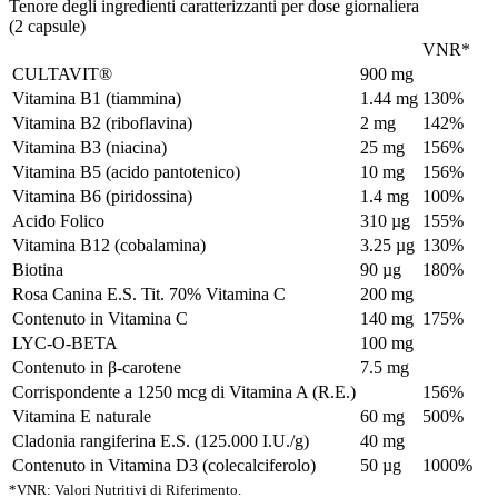
Tenore degli ingredienti caratterizzanti per dose giornaliera
(2 capsule)
VNR*
CULTAVIT®
900 mg
Vitamina B1 (tiammina)
1.44 mg
130%
Vitamina B2 (riboflavina)
2 mg
142%
Vitamina B3 (niacina)
25 mg
156%
Vitamina B5 (acido pantotenico)
10 mg
156%
Vitamina B6 (piridossina)
1.4 mg
100%
Acido Folico
310 µg
155%
Vitamina B12 (cobalamina)
3.25 µg
130%
Biotina
90 µg
180%
Rosa Canina E.S. Tit. 70% Vitamina C
200 mg
Contenuto in Vitamina C
140 mg
175%
LYC-O-BETA
100 mg
Contenuto in β-carotene
7.5 mg
Corrispondente a 1250 mcg di Vitamina A (R.E.)
156%
Vitamina E naturale
60 mg
500%
Cladonia rangiferina E.S. (125.000 I.U./g)
40 mg
Contenuto in Vitamina D3 (colecalciferolo)
50 µg
1000%
*VNR: Valori Nutritivi di Riferimento.