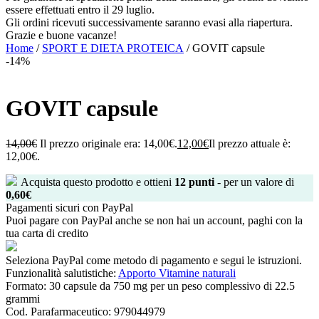
essere effettuati entro il 29 luglio.
Gli ordini ricevuti successivamente saranno evasi alla riapertura.
Grazie e buone vacanze!
Home
/
SPORT E DIETA PROTEICA
/ GOVIT capsule
-14%
GOVIT capsule
14,00
€
Il prezzo originale era: 14,00€.
12,00
€
Il prezzo attuale è:
12,00€.
Acquista questo prodotto e ottieni
12
punti
- per un valore di
0,60
€
Pagamenti sicuri con PayPal
Puoi pagare con PayPal anche se non hai un account, paghi con la
tua carta di credito
Seleziona PayPal come metodo di pagamento e segui le istruzioni.
Funzionalità salutistiche:
Apporto Vitamine naturali
Formato:
30 capsule da 750 mg per un peso complessivo di 22.5
grammi
Cod. Parafarmaceutico:
979044979