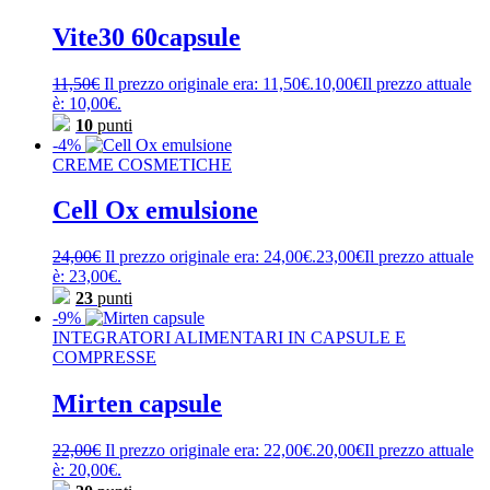
Vite30 60capsule
11,50
€
Il prezzo originale era: 11,50€.
10,00
€
Il prezzo attuale
è: 10,00€.
10
punti
-4%
CREME COSMETICHE
Cell Ox emulsione
24,00
€
Il prezzo originale era: 24,00€.
23,00
€
Il prezzo attuale
è: 23,00€.
23
punti
-9%
INTEGRATORI ALIMENTARI IN CAPSULE E
COMPRESSE
Mirten capsule
22,00
€
Il prezzo originale era: 22,00€.
20,00
€
Il prezzo attuale
è: 20,00€.