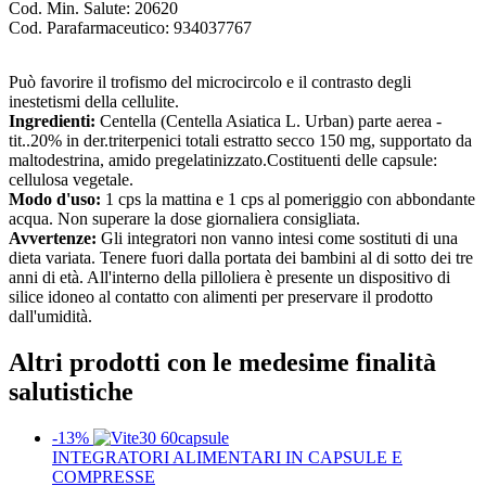
Cod. Min. Salute:
20620
Cod. Parafarmaceutico:
934037767
Può favorire il trofismo del microcircolo e il contrasto degli
inestetismi della cellulite.
Ingredienti:
Centella (Centella Asiatica L. Urban) parte aerea -
tit..20% in der.triterpenici totali estratto secco 150 mg, supportato da
maltodestrina, amido pregelatinizzato.Costituenti delle capsule:
cellulosa vegetale.
Modo d'uso:
1 cps la mattina e 1 cps al pomeriggio con abbondante
acqua. Non superare la dose giornaliera consigliata.
Avvertenze:
Gli integratori non vanno intesi come sostituti di una
dieta variata. Tenere fuori dalla portata dei bambini al di sotto dei tre
anni di età. All'interno della pilloliera è presente un dispositivo di
silice idoneo al contatto con alimenti per preservare il prodotto
dall'umidità.
Altri prodotti con le medesime finalità
salutistiche
-13%
INTEGRATORI ALIMENTARI IN CAPSULE E
COMPRESSE