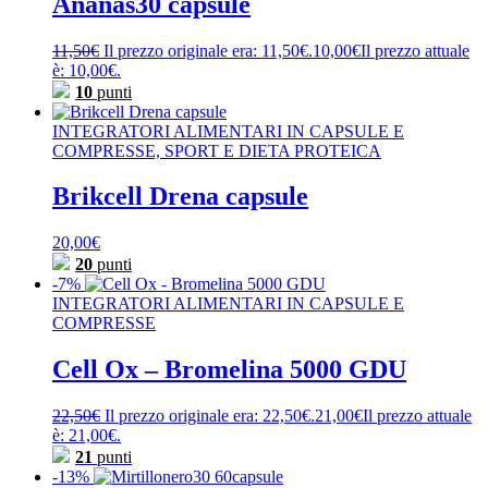
Ananas30 capsule
11,50
€
Il prezzo originale era: 11,50€.
10,00
€
Il prezzo attuale
è: 10,00€.
10
punti
INTEGRATORI ALIMENTARI IN CAPSULE E
COMPRESSE, SPORT E DIETA PROTEICA
Brikcell Drena capsule
20,00
€
20
punti
-7%
INTEGRATORI ALIMENTARI IN CAPSULE E
COMPRESSE
Cell Ox – Bromelina 5000 GDU
22,50
€
Il prezzo originale era: 22,50€.
21,00
€
Il prezzo attuale
è: 21,00€.
21
punti
-13%