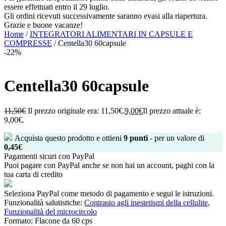
essere effettuati entro il 29 luglio.
Gli ordini ricevuti successivamente saranno evasi alla riapertura.
Grazie e buone vacanze!
Home
/
INTEGRATORI ALIMENTARI IN CAPSULE E
COMPRESSE
/ Centella30 60capsule
-22%
Centella30 60capsule
11,50
€
Il prezzo originale era: 11,50€.
9,00
€
Il prezzo attuale è:
9,00€.
Acquista questo prodotto e ottieni
9
punti
- per un valore di
0,45
€
Pagamenti sicuri con PayPal
Puoi pagare con PayPal anche se non hai un account, paghi con la
tua carta di credito
Seleziona PayPal come metodo di pagamento e segui le istruzioni.
Funzionalità salutistiche:
Contrasto agli inestetismi della cellulite
,
Funzionalità del microcircolo
Formato:
Flacone da 60 cps