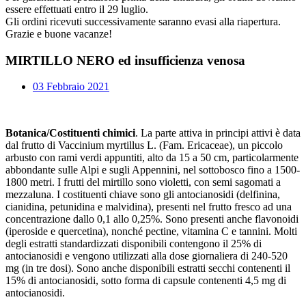
essere effettuati entro il 29 luglio.
Gli ordini ricevuti successivamente saranno evasi alla riapertura.
Grazie e buone vacanze!
MIRTILLO NERO ed insufficienza venosa
03 Febbraio 2021
Botanica/Costituenti chimici
. La parte attiva in principi attivi è data
dal frutto di Vaccinium myrtillus L. (Fam. Ericaceae), un piccolo
arbusto con rami verdi appuntiti, alto da 15 a 50 cm, particolarmente
abbondante sulle Alpi e sugli Appennini, nel sottobosco fino a 1500-
1800 metri. I frutti del mirtillo sono violetti, con semi sagomati a
mezzaluna. I costituenti chiave sono gli antocianosidi (delfinina,
cianidina, petunidina e malvidina), presenti nel frutto fresco ad una
concentrazione dallo 0,1 allo 0,25%. Sono presenti anche flavonoidi
(iperoside e quercetina), nonché pectine, vitamina C e tannini. Molti
degli estratti standardizzati disponibili contengono il 25% di
antocianosidi e vengono utilizzati alla dose giornaliera di 240-520
mg (in tre dosi). Sono anche disponibili estratti secchi contenenti il
15% di antocianosidi, sotto forma di capsule contenenti 4,5 mg di
antocianosidi.