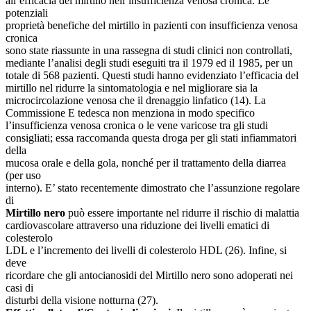
all’efficacia del mirtillo nell’insufficienza venosa cronica. Le
potenziali
proprietà benefiche del mirtillo in pazienti con insufficienza venosa
cronica
sono state riassunte in una rassegna di studi clinici non controllati,
mediante l’analisi degli studi eseguiti tra il 1979 ed il 1985, per un
totale di 568 pazienti. Questi studi hanno evidenziato l’efficacia del
mirtillo nel ridurre la sintomatologia e nel migliorare sia la
microcircolazione venosa che il drenaggio linfatico (14). La
Commissione E tedesca non menziona in modo specifico
l’insufficienza venosa cronica o le vene varicose tra gli studi
consigliati; essa raccomanda questa droga per gli stati infiammatori
della
mucosa orale e della gola, nonché per il trattamento della diarrea
(per uso
interno). E’ stato recentemente dimostrato che l’assunzione regolare
di
Mirtillo
nero
può essere importante nel ridurre il rischio di malattia
cardiovascolare attraverso una riduzione dei livelli ematici di
colesterolo
LDL e l’incremento dei livelli di colesterolo HDL (26). Infine, si
deve
ricordare che gli antocianosidi del Mirtillo nero sono adoperati nei
casi di
disturbi della visione notturna (27).