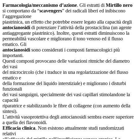
Farmacologia/meccanismo d’azione
. Gli estratti di
Mirtillo nero
si comportano da “
scavengers
” dei radicali liberi ed inibiscono
l’aggregazione
piastrinica, un effetto che potrebbe essere legato alla capacità degli
antocianosidi
di potenziare l’attività della prostaciclina (un agente
antiaggregante piastrinico). Inoltre, questi estratti diminuiscono la
permeabilità vascolare e migliorano il tono venoso ed il flusso
ematico. Gli
antocianosidi
sono considerati i composti farmacologici più
importanti.
Questi composti provocano delle variazioni ritmiche del diametro
dei vasi
del microcircolo (che i traduce in una regolarizzazione del flusso
ematico e
della formazione del liquido interstiziale) e migliorano i disturbi
funzionali
dei vasi sanguigni, specialmente dei vasi capillari stimolandone la
capacità
riparatrice e stabilizzando le fibre di collagene (con aumento della
sintesi).
L’attività vasoprotettiva degli antocianosidi sembra essere superiore
a quella dei flavonoidi.
Efficacia clinica
. Non esistono attualmente studi randomizzati
relativi