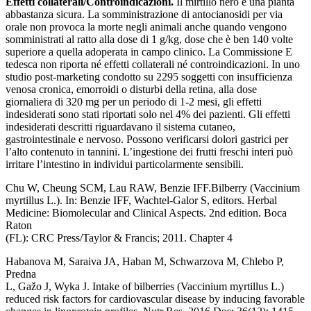
Effetti collaterali/Controindicazioni.
Il mirtillo nero è una pianta
abbastanza sicura. La somministrazione di antocianosidi per via
orale non provoca la morte negli animali anche quando vengono
somministrati al ratto alla dose di 1 g/kg, dose che è ben 140 volte
superiore a quella adoperata in campo clinico. La Commissione E
tedesca non riporta né effetti collaterali né controindicazioni. In uno
studio post-marketing condotto su 2295 soggetti con insufficienza
venosa cronica, emorroidi o disturbi della retina, alla dose
giornaliera di 320 mg per un periodo di 1-2 mesi, gli effetti
indesiderati sono stati riportati solo nel 4% dei pazienti. Gli effetti
indesiderati descritti riguardavano il sistema cutaneo,
gastrointestinale e nervoso. Possono verificarsi dolori gastrici per
l’alto contenuto in tannini. L’ingestione dei frutti freschi interi può
irritare l’intestino in individui particolarmente sensibili.
Chu W, Cheung SCM, Lau RAW, Benzie IFF.Bilberry (Vaccinium
myrtillus L.). In: Benzie IFF, Wachtel-Galor S, editors. Herbal
Medicine: Biomolecular and Clinical Aspects. 2nd edition. Boca
Raton
(FL): CRC Press/Taylor & Francis; 2011. Chapter 4
Habanova M, Saraiva JA, Haban M, Schwarzova M, Chlebo P,
Predna
L, Gažo J, Wyka J. Intake of bilberries (Vaccinium myrtillus L.)
reduced risk factors for cardiovascular disease by inducing favorable