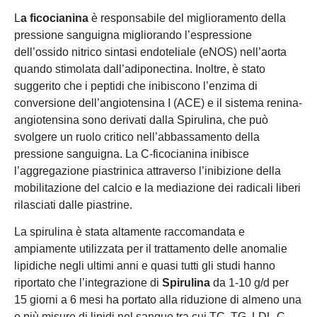
L
a ficocianina
è responsabile del miglioramento della
pressione sanguigna migliorando l’espressione
dell’ossido nitrico sintasi endoteliale (eNOS) nell’aorta
quando stimolata dall’adiponectina. Inoltre, è stato
suggerito che i peptidi che inibiscono l’enzima di
conversione dell’angiotensina I (ACE) e il sistema renina-
angiotensina sono derivati dalla Spirulina, che può
svolgere un ruolo critico nell’abbassamento della
pressione sanguigna. La C-ficocianina inibisce
l’aggregazione piastrinica attraverso l’inibizione della
mobilitazione del calcio e la mediazione dei radicali liberi
rilasciati dalle piastrine.
La spirulina è stata altamente raccomandata e
ampiamente utilizzata per il trattamento delle anomalie
lipidiche negli ultimi anni e quasi tutti gli studi hanno
riportato che l’integrazione di
Spirulina
da 1-10 g/d per
15 giorni a 6 mesi ha portato alla riduzione di almeno una
o più misure di lipidi nel sangue tra cui TC, TG, LDL-C,