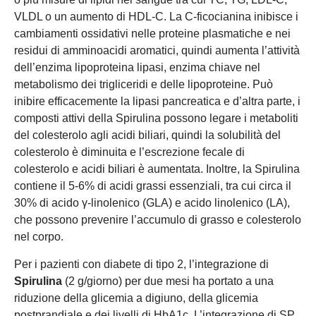
VLDL o un aumento di HDL-C. La C-ficocianina inibisce i
cambiamenti ossidativi nelle proteine plasmatiche e nei
residui di amminoacidi aromatici, quindi aumenta l’attività
dell’enzima lipoproteina lipasi, enzima chiave nel
metabolismo dei trigliceridi e delle lipoproteine. Può
inibire efficacemente la lipasi pancreatica e d’altra parte, i
composti attivi della Spirulina possono legare i metaboliti
del colesterolo agli acidi biliari, quindi la solubilità del
colesterolo è diminuita e l’escrezione fecale di
colesterolo e acidi biliari è aumentata. Inoltre, la Spirulina
contiene il 5-6% di acidi grassi essenziali, tra cui circa il
30% di acido γ-linolenico (GLA) e acido linolenico (LA),
che possono prevenire l’accumulo di grasso e colesterolo
nel corpo.
Per i pazienti con diabete di tipo 2, l’integrazione di
Spirulina
(2 g/giorno) per due mesi ha portato a una
riduzione della glicemia a digiuno, della glicemia
postprandiale e dei livelli di HbA1c. L’integrazione di SP