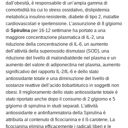
dall’obesità, è responsabile di un’ampia gamma di
comorbidità tra cui lo stress ossidativo, dislipidemia
metabolica insulino-resistente, diabete di tipo 2, malattie
cardiovascolari e ipertensione. L’assunzione di 8 g/giorno
di
Spirulina
per 16-12 settimane ha portato a una
maggiore concentrazione plasmatica di IL-2, una
riduzione della concentrazione di IL-6, un aumento
dell’attività della superossido dismutasi (SOD), una
riduzione del livello di malondialdeide nel plasma e un
aumento del valore di adiponectina nel plasma, aumento
significativo del rapporto IL-2/IL-6 e dello stato
antiossidante totale e una diminuzione del livello di
sostanze reattive dell’acido tiobarbiturico in soggetti non
obesi. Il miglioramento dello stato antiossidante totale è
stato riportato anche dopo il consumo di 2 g/giorno e 5
g/giorno di spirulina in studi separati. L’attività
antiossidante e antinfiammatoria della Spirulina è
attribuita al contenuto di ficocianina e il ß-carotene. La
ficocianina elimina efficacemente i radicali liberi e le