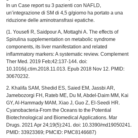
In un Case report su 3 pazienti con NAFLD,
un’integrazione di SM di 4,5 g/giorno ha portato a una
riduzione delle aminotransfrasi epatiche.
(1. Yousefi R, Saidpour A, Mottaghi A. The effects of
Spirulina supplementation on metabolic syndrome
components, its liver manifestation and related
inflammatory markers: A systematic review. Complement
Ther Med. 2019 Feb;42:137-144. doi:
10.1016/j.ctim.2018.11.013. Epub 2018 Nov 12. PMID:
30670232.
2. Khalifa SAM, Shedid ES, Saied EM, Jassbi AR,
Jamebozorgi FH, Rateb ME, Du M, Abdel-Daim MM, Kai
GY, Al-Hammady MAM, Xiao J, Guo Z, El-Seedi HR.
Cyanobacteria-From the Oceans to the Potential
Biotechnological and Biomedical Applications. Mar
Drugs. 2021 Apr 24;19(5):241. doi: 10.3390/md19050241.
PMID: 33923369; PMCID: PMC8146687)