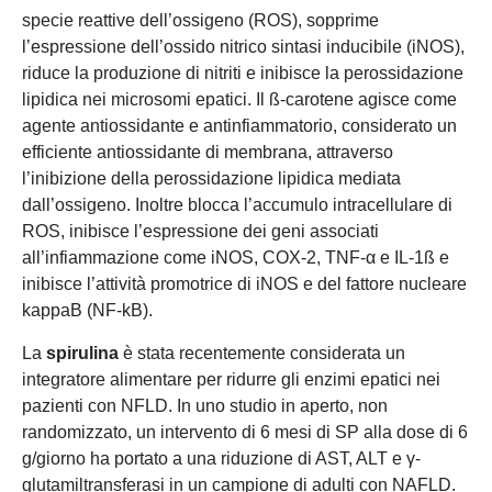
specie reattive dell’ossigeno (ROS), sopprime
l’espressione dell’ossido nitrico sintasi inducibile (iNOS),
riduce la produzione di nitriti e inibisce la perossidazione
lipidica nei microsomi epatici. Il ß-carotene agisce come
agente antiossidante e antinfiammatorio, considerato un
efficiente antiossidante di membrana, attraverso
l’inibizione della perossidazione lipidica mediata
dall’ossigeno. Inoltre blocca l’accumulo intracellulare di
ROS, inibisce l’espressione dei geni associati
all’infiammazione come iNOS, COX-2, TNF-α e IL-1ß e
inibisce l’attività promotrice di iNOS e del fattore nucleare
kappaB (NF-kB).
La
spirulina
è stata recentemente considerata un
integratore alimentare per ridurre gli enzimi epatici nei
pazienti con NFLD. In uno studio in aperto, non
randomizzato, un intervento di 6 mesi di SP alla dose di 6
g/giorno ha portato a una riduzione di AST, ALT e γ-
glutamiltransferasi in un campione di adulti con NAFLD.