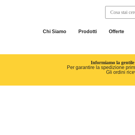
Chi Siamo
Prodotti
Offerte
Informiamo la gentile 
Per garantire la spedizione prima
Gli ordini ri