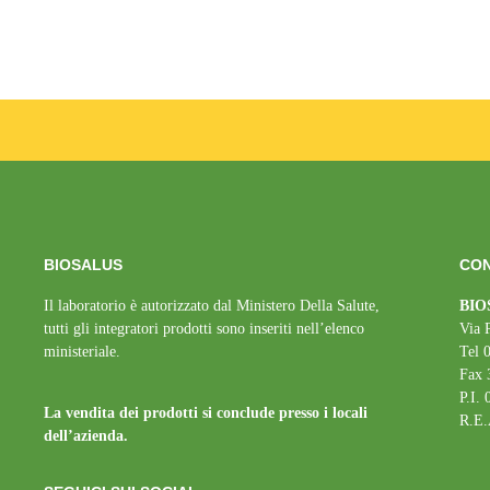
BIOSALUS
CON
Il laboratorio è autorizzato dal Ministero Della Salute,
BIOS
tutti gli integratori prodotti sono inseriti nell’elenco
Via 
ministeriale.
Tel 
Fax 
P.I.
La vendita dei prodotti si conclude presso i locali
R.E.
dell’azienda.