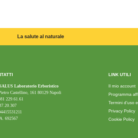
La salute al naturale
TATTI
LINK UTILI
Il mio account
ALUS Laboratorio Erboristico
Pietro Castellino, 161 80129 Napoli
Programma affil
081 229.61.61
Termini d’uso e
37.20.307
Privacy Policy
 04415531211
A. 692567
Cookie Policy