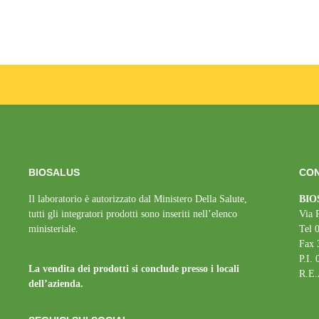
BIOSALUS
CON
Il laboratorio è autorizzato dal Ministero Della Salute,
BIOS
tutti gli integratori prodotti sono inseriti nell’elenco
Via 
ministeriale.
Tel 
Fax 
P.I.
La vendita dei prodotti si conclude presso i locali
R.E.
dell’azienda.