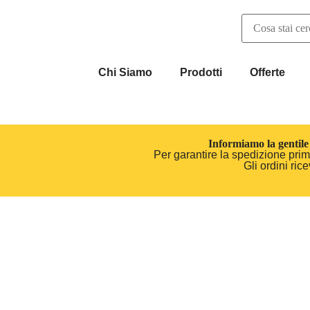
Chi Siamo
Prodotti
Offerte
Informiamo la gentile 
Per garantire la spedizione prima
Gli ordini ri