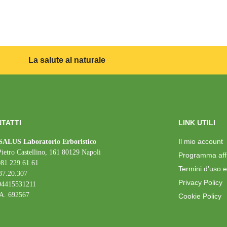
La salute al naturale
TATTI
LINK UTILI
Il mio account
ALUS Laboratorio Erboristico
Pietro Castellino, 161 80129 Napoli
Programma affil
081 229.61.61
Termini d’uso e
37.20.307
Privacy Policy
 04415531211
A. 692567
Cookie Policy