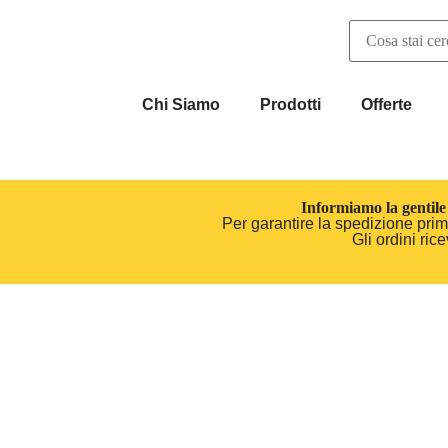
Chi Siamo
Prodotti
Offerte
Informiamo la gentile 
Per garantire la spedizione prima
Gli ordini ri