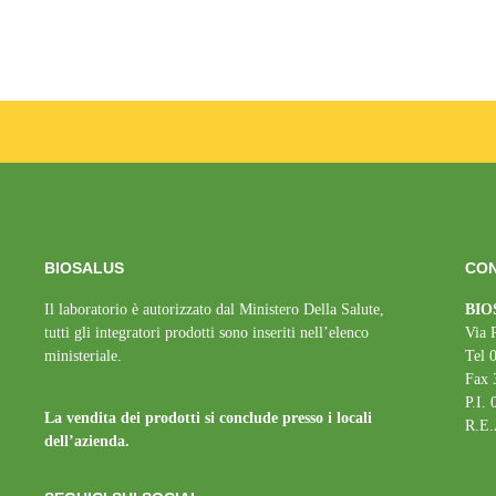
BIOSALUS
CON
Il laboratorio è autorizzato dal Ministero Della Salute,
BIOS
tutti gli integratori prodotti sono inseriti nell’elenco
Via 
ministeriale.
Tel 
Fax 
P.I.
La vendita dei prodotti si conclude presso i locali
R.E.
dell’azienda.