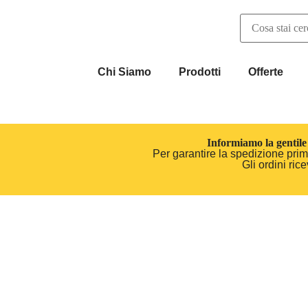
Chi Siamo
Prodotti
Offerte
Informiamo la gentile 
Per garantire la spedizione prima
Gli ordini ri