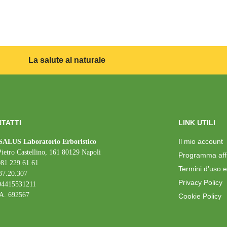
La salute al naturale
TATTI
LINK UTILI
Il mio account
ALUS Laboratorio Erboristico
Pietro Castellino, 161 80129 Napoli
Programma affil
081 229.61.61
Termini d’uso e
37.20.307
Privacy Policy
 04415531211
A. 692567
Cookie Policy