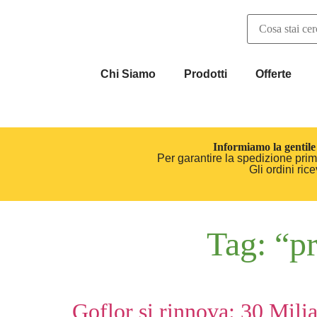
Chi Siamo
Prodotti
Offerte
Informiamo la gentile 
Per garantire la spedizione prima
Gli ordini ri
Tag:
“pr
Goflor si rinnova: 30 Mili