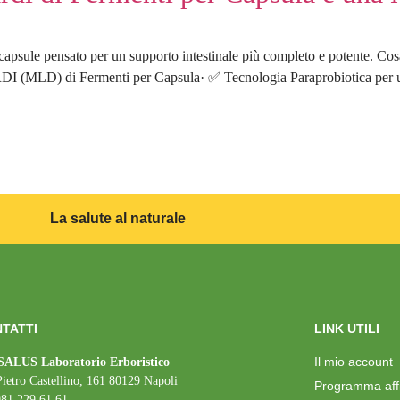
 capsule pensato per un supporto intestinale più completo e potente. Cos
I (MLD) di Fermenti per Capsula· ✅ Tecnologia Paraprobiotica per un’
La salute al naturale
TATTI
LINK UTILI
Il mio account
ALUS Laboratorio Erboristico
Pietro Castellino, 161 80129 Napoli
Programma affil
081 229.61.61