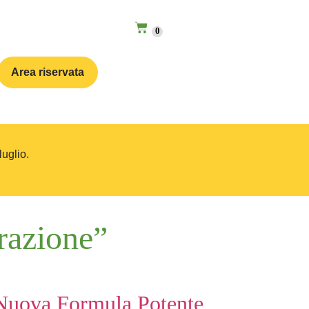
0
Area riservata
luglio.
trazione”
a Nuova Formula Potente