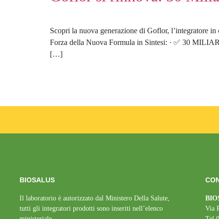
Scopri la nuova generazione di Goflor, l’integratore in
Forza della Nuova Formula in Sintesi: · ✅ 30 MILIARD
[…]
BIOSALUS
CON
Il laboratorio è autorizzato dal Ministero Della Salute,
BIOS
tutti gli integratori prodotti sono inseriti nell’elenco
Via 
ministeriale.
Tel 